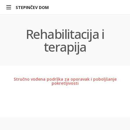
STEPINČEV DOM
Stepinčev
dom
Rehabilitacija
i
za
starije
terapija
i
nemoćne
osobe
Stručno vođena podrška za oporavak i poboljšanje
pokretljivosti